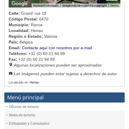
Image may be subject to copyright
Terms
Keyboard shortcuts
Calle:
Grand' rue 18
Código Postal:
6470
Municipio:
Rance
Localidad:
Henau
Región o Estado:
Valonia
País:
Bélgica
Email:
Contacte aquí con nosotros por e-mail
Teléfono:
+32 (0) 60 21 94 99
Fax:
+32 (0) 60 21 94 99
Algunas localizaciones pueden ser aproximadas
Las imágenes pueden estar sujetas a derechos de autor.
Localizado en:
Henao
Menú principal
Oficinas de turismo
Webs de turismo
Embajadas y Consulados