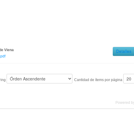
de Viena
Detalles
pdf
ring
Cantidad de ítems por página
Powered b