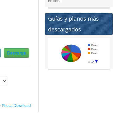
en línea
Guías y planos más
descargados
Guía…
Guía…
Descarga
Guía…
1/4
y
Phoca Download