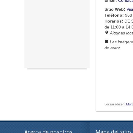
Email:
Contact
Sitio Web:
Vis
Teléfono:
968
Horarios:
DE S
de 11:00 a 14
Algunas loc
Las imágene
de autor.
Localizado en:
Murc
Acerca de nosotros
Mapa del sitio