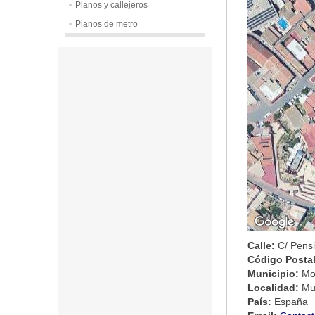
Planos y callejeros
Planos de metro
Calle:
C/ Pensi
Código Posta
Municipio:
Mo
Localidad:
Mu
País:
España