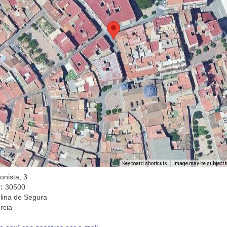
Image may be subject t
Keyboard shortcuts
onista, 3
l:
30500
lina de Segura
rcia