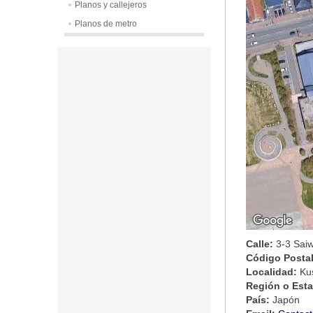
Planos y callejeros
Planos de metro
Calle:
3-3 Sai
Código Posta
Localidad:
Ku
Región o Est
País:
Japón