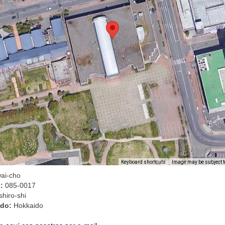
Image may be subject t
Keyboard shortcuts
wai-cho
l:
085-0017
shiro-shi
ado:
Hokkaido