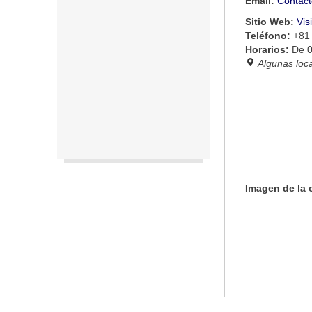
Email:
Contact
Sitio Web:
Vis
Teléfono:
+81
Horarios:
De 0
Algunas loc
Imagen de la 
Las imágene