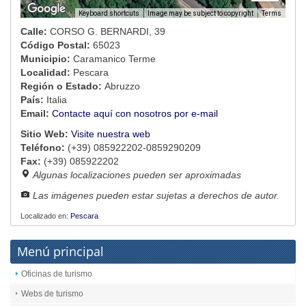
Image may be subject to copyright
Terms
Keyboard shortcuts
Calle:
CORSO G. BERNARDI, 39
Código Postal:
65023
Municipio:
Caramanico Terme
Localidad:
Pescara
Región o Estado:
Abruzzo
País:
Italia
Email:
Contacte aquí con nosotros por e-mail
Sitio Web:
Visite nuestra web
Teléfono:
(+39) 085922202-0859290209
Fax:
(+39) 085922202
Algunas localizaciones pueden ser aproximadas
Las imágenes pueden estar sujetas a derechos de autor.
Localizado en:
Pescara
Menú principal
Oficinas de turismo
Webs de turismo