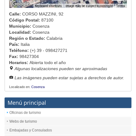
Image may be subject to copyright
Terms
Keyboard shortcuts
Calle:
CORSO MAZZINI, 92
Código Postal:
87100
Municipio:
Cosenza
Localidad:
Cosenza
Región o Estado:
Calabria
País:
Italia
Teléfono:
(+) 39 - 098427271
Fax:
98427304
Horarios:
Abierta todo el año
Algunas localizaciones pueden ser aproximadas
Las imágenes pueden estar sujetas a derechos de autor.
Localizado en:
Cosenza
Menú principal
Oficinas de turismo
Webs de turismo
Embajadas y Consulados