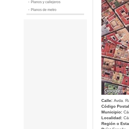
Planos y callejeros
Planos de metro
Calle:
Avda. R
Código Posta
Municipio:
Cá
Localidad:
Cá
Región o Est