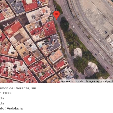
Image may be subject t
Keyboard shortcuts
amón de Carranza, s/n
l:
11006
diz
diz
ado:
Andalucía