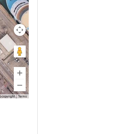
o copyright
Terms