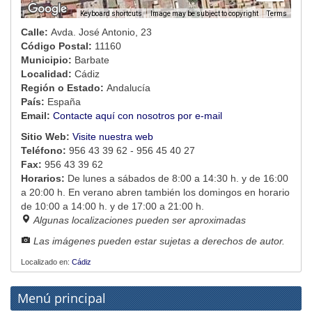
Image may be subject to copyright
Terms
Keyboard shortcuts
Calle:
Avda. José Antonio, 23
Código Postal:
11160
Municipio:
Barbate
Localidad:
Cádiz
Región o Estado:
Andalucía
País:
España
Email:
Contacte aquí con nosotros por e-mail
Sitio Web:
Visite nuestra web
Teléfono:
956 43 39 62 - 956 45 40 27
Fax:
956 43 39 62
Horarios:
De lunes a sábados de 8:00 a 14:30 h. y de 16:00
a 20:00 h. En verano abren también los domingos en horario
de 10:00 a 14:00 h. y de 17:00 a 21:00 h.
Algunas localizaciones pueden ser aproximadas
Las imágenes pueden estar sujetas a derechos de autor.
Localizado en:
Cádiz
Menú principal