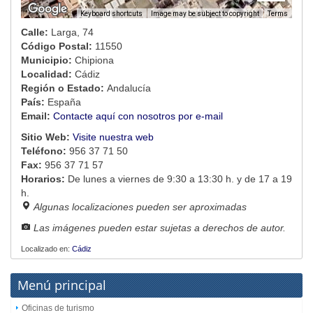
Image may be subject to copyright
Terms
Keyboard shortcuts
Calle:
Larga, 74
Código Postal:
11550
Municipio:
Chipiona
Localidad:
Cádiz
Región o Estado:
Andalucía
País:
España
Email:
Contacte aquí con nosotros por e-mail
Sitio Web:
Visite nuestra web
Teléfono:
956 37 71 50
Fax:
956 37 71 57
Horarios:
De lunes a viernes de 9:30 a 13:30 h. y de 17 a 19
h.
Algunas localizaciones pueden ser aproximadas
Las imágenes pueden estar sujetas a derechos de autor.
Localizado en:
Cádiz
Menú principal
Oficinas de turismo