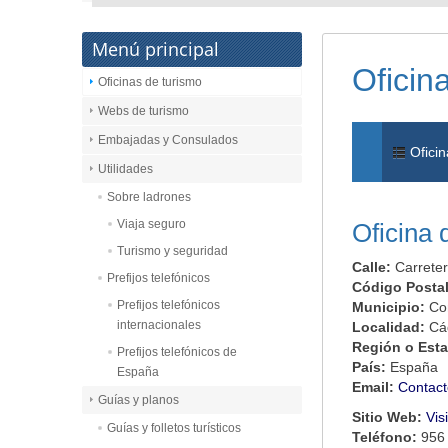
Menú principal
Oficin
Oficinas de turismo
Webs de turismo
Embajadas y Consulados
Oficin
Utilidades
Sobre ladrones
Viaja seguro
Oficina 
Turismo y seguridad
Calle:
Carreter
Prefijos telefónicos
Código Posta
Prefijos telefónicos
Municipio:
Con
internacionales
Localidad:
Cá
Región o Est
Prefijos telefónicos de
País:
España
España
Email:
Contact
Guías y planos
Sitio Web:
Vis
Guías y folletos turísticos
Teléfono:
956