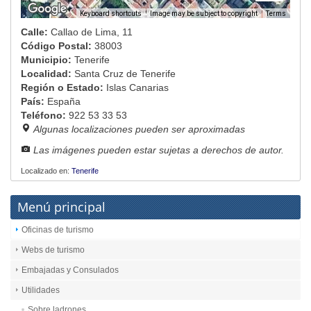
Image may be subject to copyright
Terms
Keyboard shortcuts
Calle:
Callao de Lima, 11
Código Postal:
38003
Municipio:
Tenerife
Localidad:
Santa Cruz de Tenerife
Región o Estado:
Islas Canarias
País:
España
Teléfono:
922 53 33 53
Algunas localizaciones pueden ser aproximadas
Las imágenes pueden estar sujetas a derechos de autor.
Localizado en:
Tenerife
Menú principal
Oficinas de turismo
Webs de turismo
Embajadas y Consulados
Utilidades
Sobre ladrones