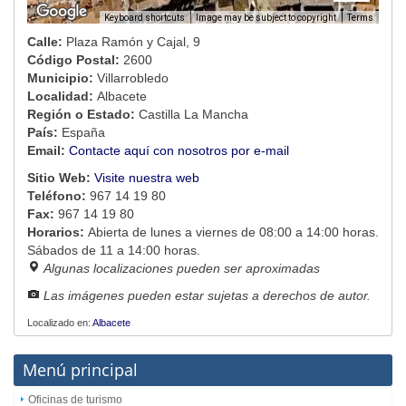
Image may be subject to copyright
Terms
Keyboard shortcuts
Calle:
Plaza Ramón y Cajal, 9
Código Postal:
2600
Municipio:
Villarrobledo
Localidad:
Albacete
Región o Estado:
Castilla La Mancha
País:
España
Email:
Contacte aquí con nosotros por e-mail
Sitio Web:
Visite nuestra web
Teléfono:
967 14 19 80
Fax:
967 14 19 80
Horarios:
Abierta de lunes a viernes de 08:00 a 14:00 horas.
Sábados de 11 a 14:00 horas.
Algunas localizaciones pueden ser aproximadas
Las imágenes pueden estar sujetas a derechos de autor.
Localizado en:
Albacete
Menú principal
Oficinas de turismo