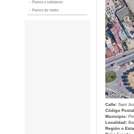
Planos y callejeros
Planos de metro
Calle:
Sant Jo
Código Posta
Municipio:
Pi
Localidad:
Ba
Región o Est