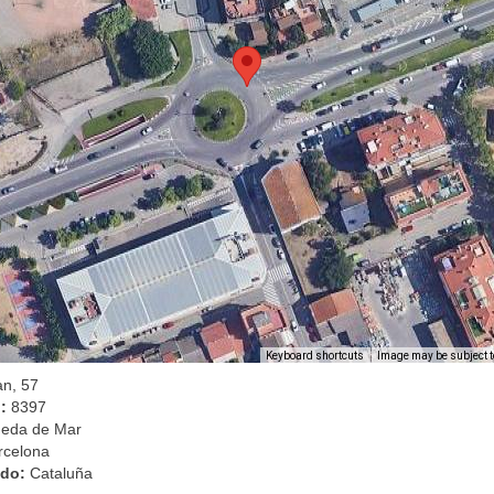
Image may be subject t
Keyboard shortcuts
an, 57
l:
8397
neda de Mar
rcelona
ado:
Cataluña