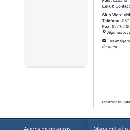
País:
España
Email:
Contact
Sitio Web:
Vis
Teléfono:
937 
Fax:
937 62 90
Algunas loc
Las imágene
de autor.
Localizado en:
Barc
Acerca de nosotros
Mapa del sitio