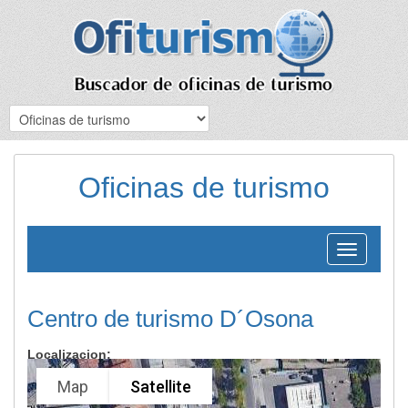
Oficinas de turismo
Toggle
navigation
Centro de turismo D´Osona
Localizacion:
Map
Satellite