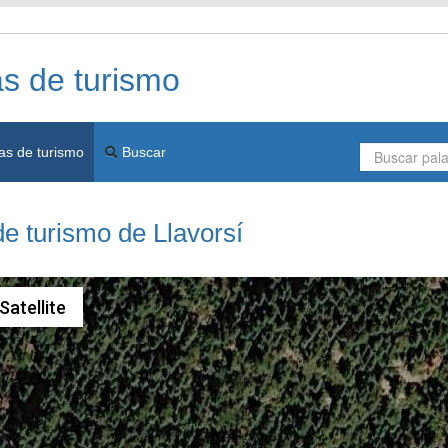
as de turismo
as de turismo
Buscar
de turismo de Llavorsí
Satellite