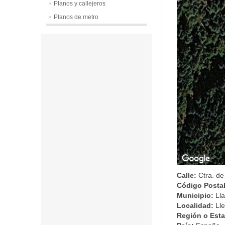
Planos y callejeros
Planos de metro
Calle:
Ctra. de
Código Posta
Municipio:
Lla
Localidad:
Lle
Región o Est