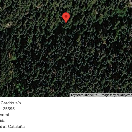
Image may be subject t
Keyboard shortcuts
 Cardós s/n
l:
25595
vorsí
ida
ado:
Cataluña