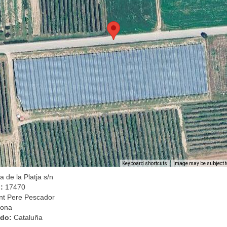
Image may be subject t
Keyboard shortcuts
a de la Platja s/n
l:
17470
nt Pere Pescador
rona
ado:
Cataluña