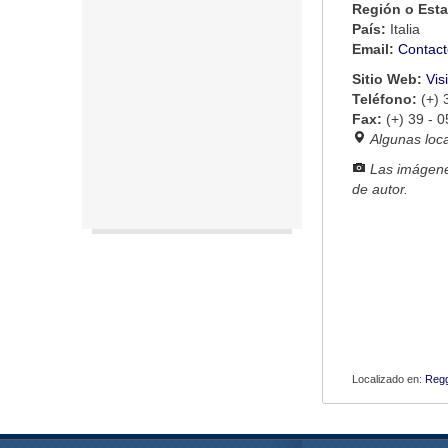
Región o Est
País:
Italia
Email:
Contact
Sitio Web:
Vis
Teléfono:
(+)
Fax:
(+) 39 -
Algunas loc
Las imágene
de autor.
Localizado en:
Regg