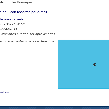
ado:
Emilia Romagna
e aquí con nosotros por e-mail
ite nuestra web
 39 - 0522451152
 0522436739
alizaciones pueden ser aproximadas
s pueden estar sujetas a derechos
io Emilia