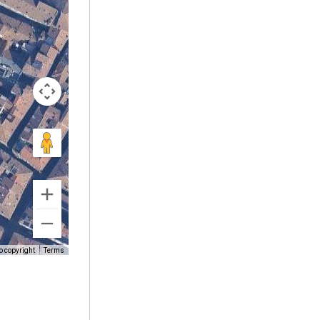
o copyright
Terms