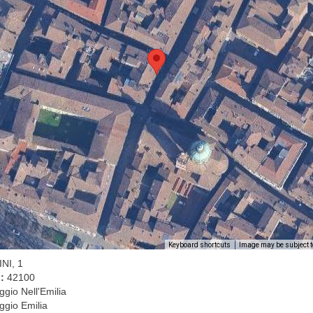
Image may be subject t
Keyboard shortcuts
NI, 1
l:
42100
gio Nell'Emilia
ggio Emilia