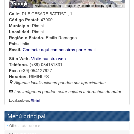
Image may be subject to copyright
Terms
Keyboard shortcuts
Calle:
P.LE CESARE BATTISTI, 1
Código Postal:
47900
Municipio:
Rimini
Localidad:
Rimini
Región o Estado:
Emilia Romagna
País:
Italia
Email:
Contacte aquí con nosotros por e-mail
Sitio Web:
Visite nuestra web
Teléfono:
(+39) 054151331
Fax:
(+39) 054127927
Horarios:
RIMINI FS
Algunas localizaciones pueden ser aproximadas
Las imágenes pueden estar sujetas a derechos de autor.
Localizado en:
Rimini
Menú principal
Oficinas de turismo