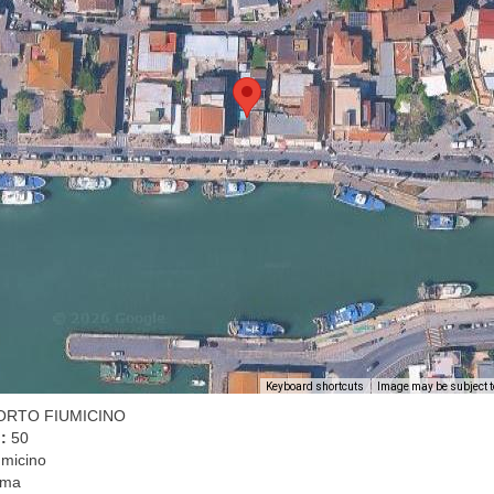
Image may be subject t
Keyboard shortcuts
RTO FIUMICINO
l:
50
umicino
ma