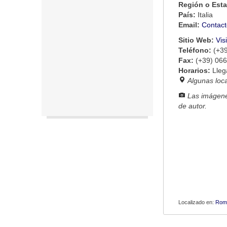
Región o Est
País:
Italia
Email:
Contact
Sitio Web:
Vis
Teléfono:
(+3
Fax:
(+39) 06
Horarios:
Lleg
Algunas loc
Las imágene
de autor.
Localizado en:
Rom