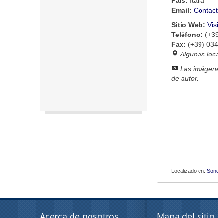
País:
Italia
Email:
Contact
Sitio Web:
Vis
Teléfono:
(+3
Fax:
(+39) 03
Algunas loc
Las imágene
de autor.
Localizado en:
Sond
Acerca de nosotros
Mapa del sitio