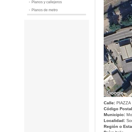
Planos y callejeros
Planos de metro
Calle:
PIAZZA 
Código Posta
Municipio:
Mo
Localidad:
So
Región o Est