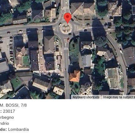
Image may be subject t
Keyboard shortcuts
M. BOSSI, 7/8
l:
23017
rbegno
ndrio
ado:
Lombardía