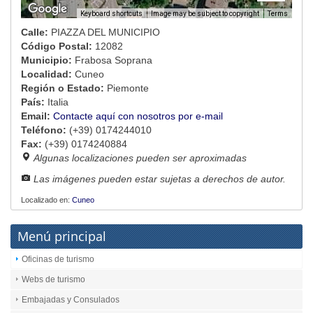
Image may be subject to copyright
Terms
Keyboard shortcuts
Calle:
PIAZZA DEL MUNICIPIO
Código Postal:
12082
Municipio:
Frabosa Soprana
Localidad:
Cuneo
Región o Estado:
Piemonte
País:
Italia
Email:
Contacte aquí con nosotros por e-mail
Teléfono:
(+39) 0174244010
Fax:
(+39) 0174240884
Algunas localizaciones pueden ser aproximadas
Las imágenes pueden estar sujetas a derechos de autor.
Localizado en:
Cuneo
Menú principal
Oficinas de turismo
Webs de turismo
Embajadas y Consulados