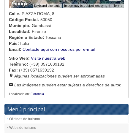
Image may be subject to copyright
Terms
Keyboard shortcuts
Calle:
PIAZZA ROMA, 8
Código Postal:
50050
Municipio:
Gambassi
Localidad:
Firenze
Región o Estado:
Toscana
País:
Italia
Email:
Contacte aquí con nosotros por e-mail
Sitio Web:
Visite nuestra web
Teléfono:
(+39) 0571639192
Fax:
(+39) 0571639192
Algunas localizaciones pueden ser aproximadas
Las imágenes pueden estar sujetas a derechos de autor.
Localizado en:
Florencia
Menú principal
Oficinas de turismo
Webs de turismo