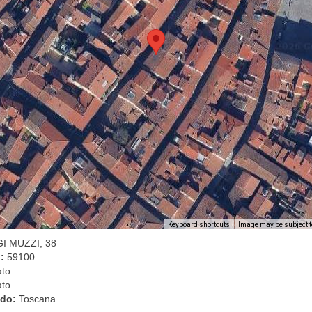
Image may be subject t
Keyboard shortcuts
GI MUZZI, 38
l:
59100
ato
ato
ado:
Toscana