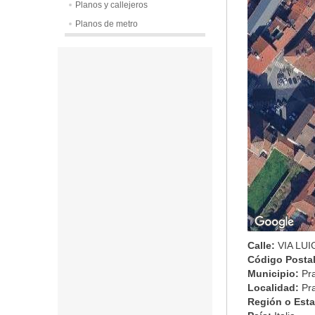
Planos y callejeros
Planos de metro
Calle:
VIA LUI
Código Posta
Municipio:
Pr
Localidad:
Pr
Región o Est