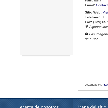
País:
Italia
Email:
Contact
Sitio Web:
Vis
Teléfono:
(+3
Fax:
(+39) 05
Algunas loc
Las imágene
de autor.
Localizado en:
Prat
Acerca de nosotros
Mapa del sitio