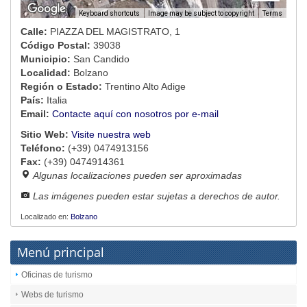
Image may be subject to copyright
Terms
Keyboard shortcuts
Calle:
PIAZZA DEL MAGISTRATO, 1
Código Postal:
39038
Municipio:
San Candido
Localidad:
Bolzano
Región o Estado:
Trentino Alto Adige
País:
Italia
Email:
Contacte aquí con nosotros por e-mail
Sitio Web:
Visite nuestra web
Teléfono:
(+39) 0474913156
Fax:
(+39) 0474914361
Algunas localizaciones pueden ser aproximadas
Las imágenes pueden estar sujetas a derechos de autor.
Localizado en:
Bolzano
Menú principal
Oficinas de turismo
Webs de turismo