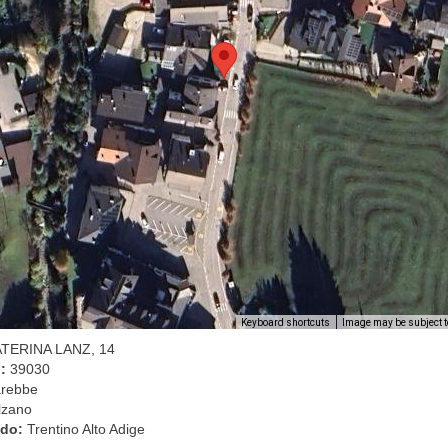
Image may be subject t
Keyboard shortcuts
ATERINA LANZ, 14
l:
39030
rebbe
lzano
ado:
Trentino Alto Adige