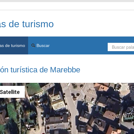
as de turismo
as de turismo
Buscar
ón turística de Marebbe
Satellite