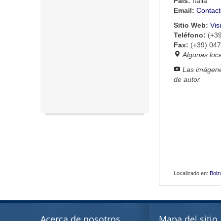
País:
Italia
Email:
Contact
Sitio Web:
Vis
Teléfono:
(+3
Fax:
(+39) 04
Algunas loc
Las imágene
de autor.
Localizado en:
Bolz
Acerca de nosotros
Mapa del sitio