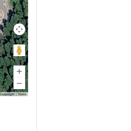
o copyright
Terms