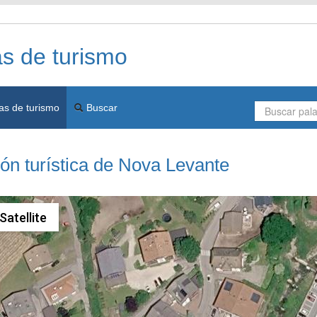
as de turismo
as de turismo
Buscar
ón turística de Nova Levante
Satellite