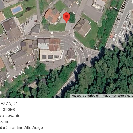
Image may be subject t
Keyboard shortcuts
REZZA, 21
l:
39056
va Levante
lzano
ado:
Trentino Alto Adige