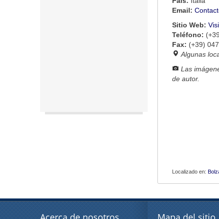
País:
Italia
Email:
Contact
Sitio Web:
Vis
Teléfono:
(+3
Fax:
(+39) 04
Algunas loc
Las imágene
de autor.
Localizado en:
Bolz
Acerca de nosotros
Mapa del sitio