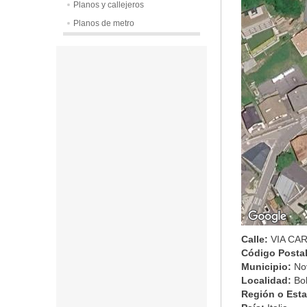
Planos y callejeros
Planos de metro
Calle:
VIA CA
Código Posta
Municipio:
No
Localidad:
Bo
Región o Est