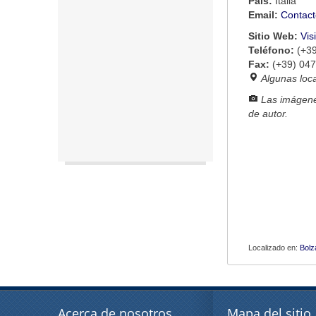
País:
Italia
Email:
Contact
Sitio Web:
Vis
Teléfono:
(+3
Fax:
(+39) 04
Algunas loc
Las imágene
de autor.
Localizado en:
Bolz
Acerca de nosotros
Mapa del sitio