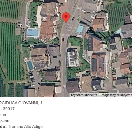
Image may be subject t
Keyboard shortcuts
ARCIDUCA GIOVANNI, 1
l:
39017
ena
lzano
ado:
Trentino Alto Adige