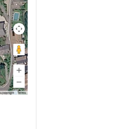
o copyright
Terms