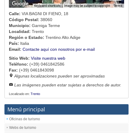
Image may be subject to copyright
Terms
Keyboard shortcuts
Calle:
VIA BAGNI DI FIENO, 18
Código Postal:
38060
Municipio:
Garniga Terme
Localidad:
Trento
Región o Estado:
Trentino Alto Adige
País:
Italia
Email:
Contacte aquí con nosotros por e-mail
Sitio Web:
Visite nuestra web
Teléfono:
(+39) 0461842586
Fax:
(+39) 0461843098
Algunas localizaciones pueden ser aproximadas
Las imágenes pueden estar sujetas a derechos de autor.
Localizado en:
Trento
Menú principal
Oficinas de turismo
Webs de turismo