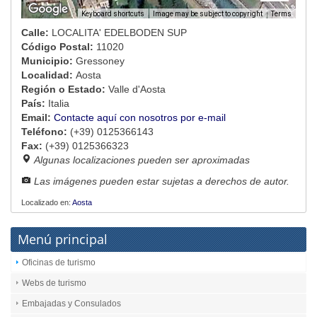
Image may be subject to copyright
Terms
Keyboard shortcuts
Calle:
LOCALITA' EDELBODEN SUP
Código Postal:
11020
Municipio:
Gressoney
Localidad:
Aosta
Región o Estado:
Valle d'Aosta
País:
Italia
Email:
Contacte aquí con nosotros por e-mail
Teléfono:
(+39) 0125366143
Fax:
(+39) 0125366323
Algunas localizaciones pueden ser aproximadas
Las imágenes pueden estar sujetas a derechos de autor.
Localizado en:
Aosta
Menú principal
Oficinas de turismo
Webs de turismo
Embajadas y Consulados