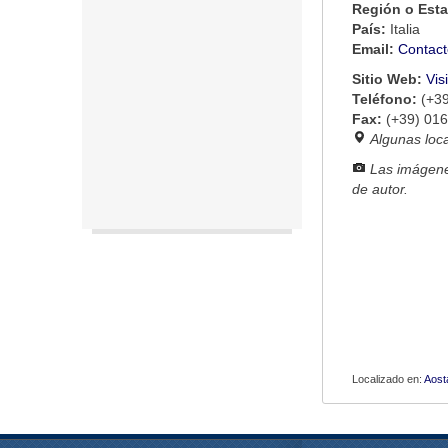
Región o Est
País:
Italia
Email:
Contact
Sitio Web:
Vis
Teléfono:
(+3
Fax:
(+39) 01
Algunas loc
Las imágene
de autor.
Localizado en:
Aost