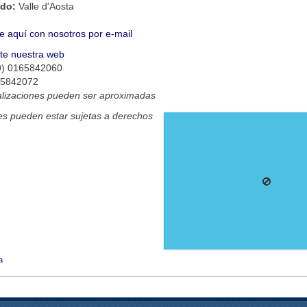
ado:
Valle d'Aosta
e aquí con nosotros por e-mail
ite nuestra web
9) 0165842060
65842072
alizaciones pueden ser aproximadas
s pueden estar sujetas a derechos
a