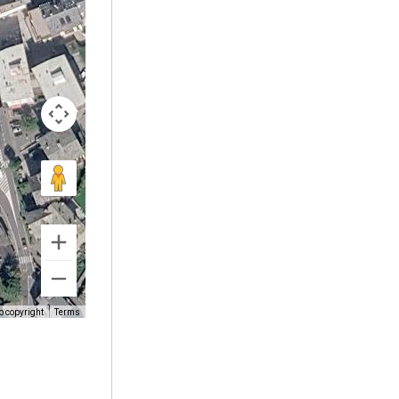
o copyright
Terms