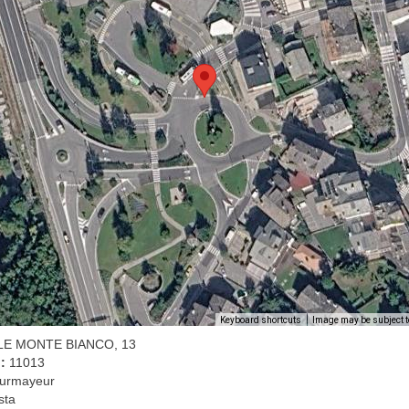
Image may be subject t
Keyboard shortcuts
LE MONTE BIANCO, 13
l:
11013
urmayeur
sta