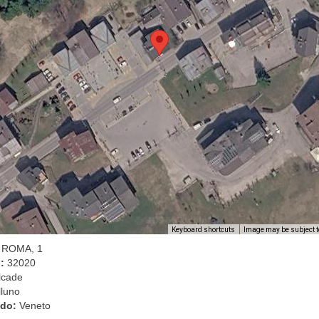
Image may be subject t
Keyboard shortcuts
ROMA, 1
l:
32020
lcade
lluno
ado:
Veneto