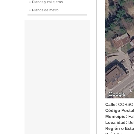
Planos y callejeros
Planos de metro
Calle:
CORSO 
Código Posta
Municipio:
Fa
Localidad:
Be
Región o Est