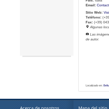
País:
Italia
Email:
Contact
Sitio Web:
Vis
Teléfono:
(+3
Fax:
(+39) 04
Algunas loc
Las imágene
de autor.
Localizado en:
Bell
Acerca de nosotros
Mapa del sitio