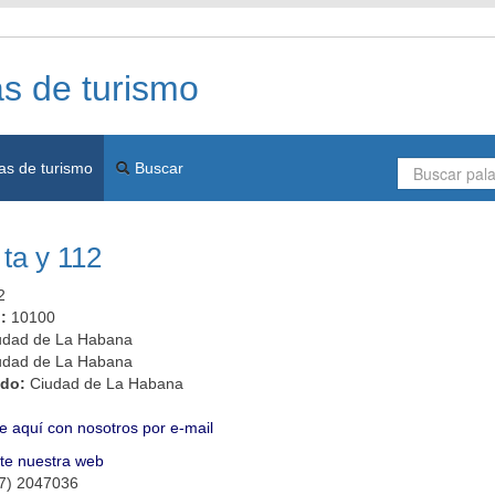
as de turismo
as de turismo
Buscar
 ta y 112
2
l:
10100
udad de La Habana
udad de La Habana
ado:
Ciudad de La Habana
e aquí con nosotros por e-mail
ite nuestra web
 7) 2047036