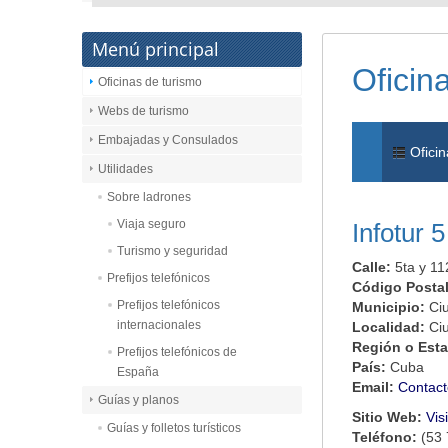
Menú principal
Oficin
Oficinas de turismo
Webs de turismo
Embajadas y Consulados
Oficin
Utilidades
Sobre ladrones
Viaja seguro
Infotur 5
Turismo y seguridad
Calle:
5ta y 11
Prefijos telefónicos
Código Posta
Prefijos telefónicos
Municipio:
Ci
internacionales
Localidad:
Ci
Región o Est
Prefijos telefónicos de
País:
Cuba
España
Email:
Contact
Guías y planos
Sitio Web:
Vis
Guías y folletos turísticos
Teléfono:
(53