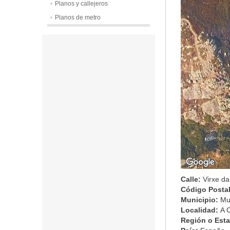
Planos y callejeros
Planos de metro
Calle:
Virxe d
Código Posta
Municipio:
Mu
Localidad:
A 
Región o Est