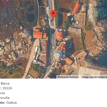
Image may be subject t
Keyboard shortcuts
a Barca
l:
15124
xía
Coruña
ado:
Galicia