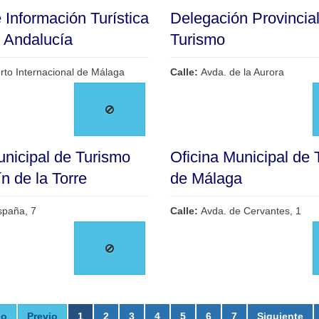
 Información Turística
Delegación Provincia
e Andalucía
Turismo
rto Internacional de Málaga
Calle:
Avda. de la Aurora
unicipal de Turismo
Oficina Municipal de
n de la Torre
de Málaga
spaña, 7
Calle:
Avda. de Cervantes, 1
io
Previo
1
2
3
4
5
6
7
Siguiente