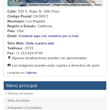
Image may be subject to copyright
Terms
Keyboard shortcuts
Calle:
333 S. Hope St. 18th Floor
Código Postal:
CA 90071
Municipio:
Los Angeles
Región o Estado:
California
País:
USA
Email:
Contacte aquí con nosotros por e-mail
Sitio Web:
Visite nuestra web
Teléfono:
-9723
Fax:
+1 213-624-9746
Algunas localizaciones pueden ser aproximadas
Las imágenes pueden estar sujetas a derechos de autor.
Localizado en:
California
Menú principal
Oficinas de turismo
Webs de turismo
Embajadas y Consulados