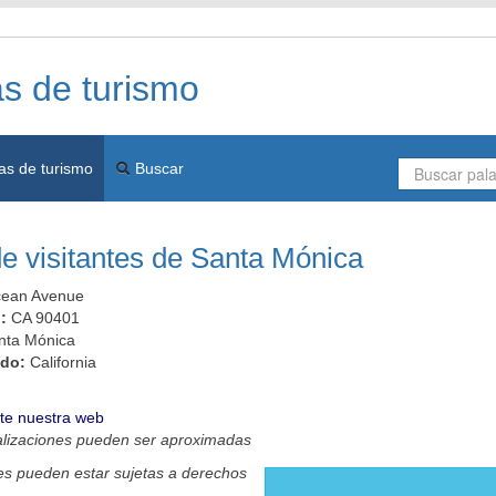
as de turismo
as de turismo
Buscar
e visitantes de Santa Mónica
cean Avenue
l:
CA 90401
nta Mónica
ado:
California
ite nuestra web
alizaciones pueden ser aproximadas
s pueden estar sujetas a derechos