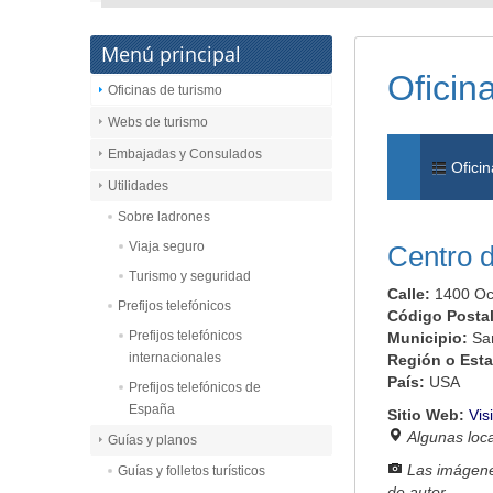
Menú principal
Oficin
Oficinas de turismo
Webs de turismo
Embajadas y Consulados
Oficin
Utilidades
Sobre ladrones
Viaja seguro
Centro d
Turismo y seguridad
Calle:
1400 O
Prefijos telefónicos
Código Posta
Prefijos telefónicos
Municipio:
Sa
internacionales
Región o Est
País:
USA
Prefijos telefónicos de
España
Sitio Web:
Vis
Algunas loc
Guías y planos
Las imágene
Guías y folletos turísticos
de autor.