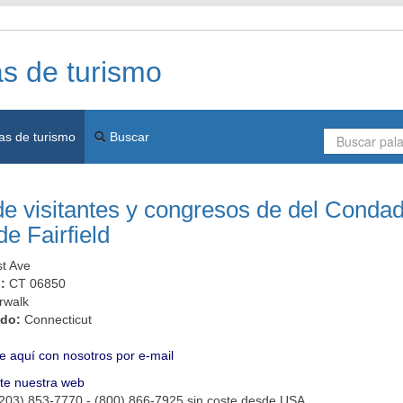
as de turismo
as de turismo
Buscar
de visitantes y congresos de del Conda
de Fairfield
t Ave
l:
CT 06850
rwalk
ado:
Connecticut
e aquí con nosotros por e-mail
ite nuestra web
(203) 853-7770 - (800) 866-7925 sin coste desde USA