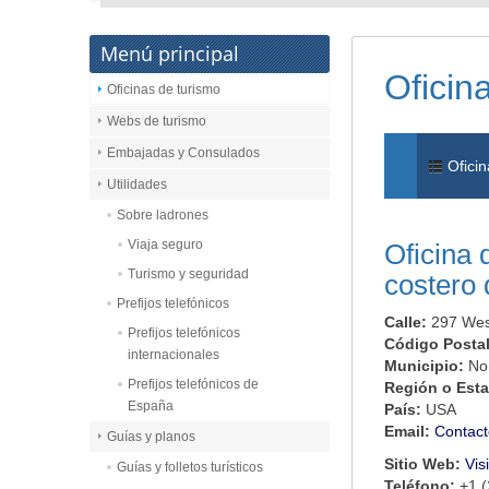
Menú principal
Oficin
Oficinas de turismo
Webs de turismo
Embajadas y Consulados
Oficin
Utilidades
Sobre ladrones
Viaja seguro
Oficina 
Turismo y seguridad
costero 
Prefijos telefónicos
Calle:
297 Wes
Prefijos telefónicos
Código Posta
internacionales
Municipio:
No
Prefijos telefónicos de
Región o Est
España
País:
USA
Email:
Contact
Guías y planos
Sitio Web:
Vis
Guías y folletos turísticos
Teléfono:
+1 