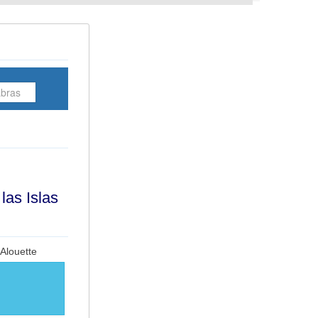
Artículos más leidos
Embajadas y Consulados
Prefijos telefónicos de las
provincias de España
Viaja seguro
Prefijos telefónicos
internacionales
¿Quién está en línea?
las Islas
Hay 331 invitados y ningún miembro
en línea
Alouette