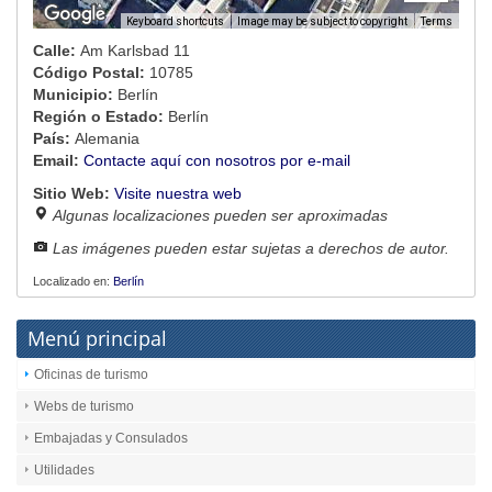
Image may be subject to copyright
Terms
Keyboard shortcuts
Calle:
Am Karlsbad 11
Código Postal:
10785
Municipio:
Berlín
Región o Estado:
Berlín
País:
Alemania
Email:
Contacte aquí con nosotros por e-mail
Sitio Web:
Visite nuestra web
Algunas localizaciones pueden ser aproximadas
Las imágenes pueden estar sujetas a derechos de autor.
Localizado en:
Berlín
Menú principal
Oficinas de turismo
Webs de turismo
Embajadas y Consulados
Utilidades