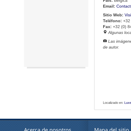
País:
Bélgica
Email:
Contact
Sitio Web:
Vis
Teléfono:
+32 
Fax:
+32 (0) 8
Algunas loc
Las imágene
de autor.
Localizado en:
Lux
Acerca de nosotros
Mapa del sitio