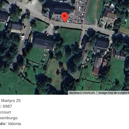
Image may be subject t
Keyboard shortcuts
 Martyrs 25
l:
6987
rcourt
xemburgo
ado:
Valonia