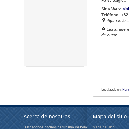
País:
Bélgica
Sitio Web:
Vis
Teléfono:
+32 
Algunas loc
Las imágene
de autor.
Localizado en:
Nam
Acerca de nosotros
Mapa del sitio
Buscador de oficinas de turismo de todo
Mapa del sitio