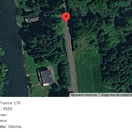
Image may be subject t
Keyboard shortcuts
France 176
l:
5550
han
mur
ado:
Valonia