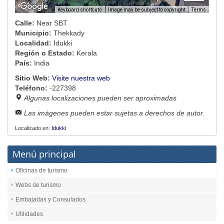
Image may be subject to copyright
Terms
Keyboard shortcuts
Calle:
Near SBT
Municipio:
Thekkady
Localidad:
Idukki
Región o Estado:
Kerala
País:
India
Sitio Web:
Visite nuestra web
Teléfono:
-227398
Algunas localizaciones pueden ser aproximadas
Las imágenes pueden estar sujetas a derechos de autor.
Localizado en:
Idukki
Menú principal
Oficinas de turismo
Webs de turismo
Embajadas y Consulados
Utilidades