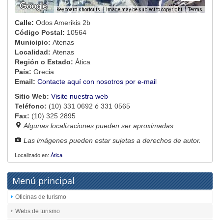
Image may be subject to copyright
Terms
Keyboard shortcuts
Calle:
Odos Amerikis 2b
Código Postal:
10564
Municipio:
Atenas
Localidad:
Atenas
Región o Estado:
Ática
País:
Grecia
Email:
Contacte aquí con nosotros por e-mail
Sitio Web:
Visite nuestra web
Teléfono:
(10) 331 0692 ó 331 0565
Fax:
(10) 325 2895
Algunas localizaciones pueden ser aproximadas
Las imágenes pueden estar sujetas a derechos de autor.
Localizado en:
Ática
Menú principal
Oficinas de turismo
Webs de turismo