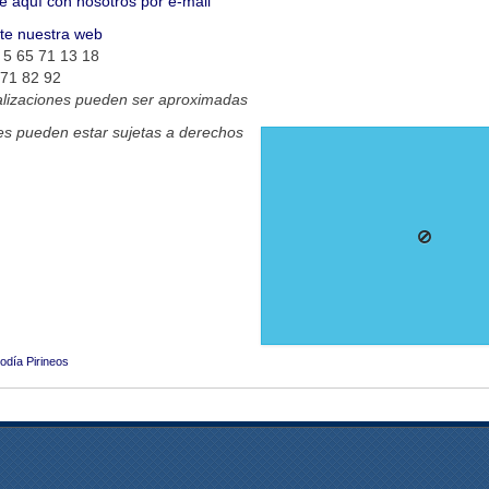
e aquí con nosotros por e-mail
ite nuestra web
 5 65 71 13 18
 71 82 92
alizaciones pueden ser aproximadas
s pueden estar sujetas a derechos
odía Pirineos