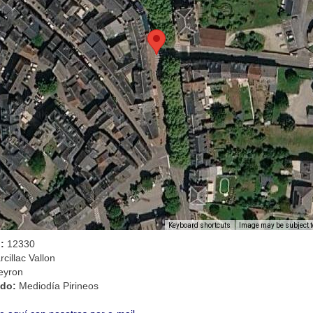
Image may be subject t
Keyboard shortcuts
l:
12330
cillac Vallon
eyron
ado:
Mediodía Pirineos