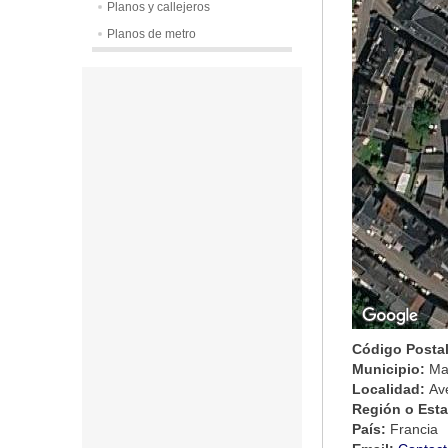
Planos y callejeros
Planos de metro
Código Posta
Municipio:
Mar
Localidad:
Av
Región o Est
País:
Francia