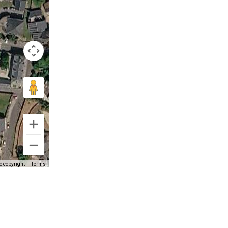
o copyright
Terms