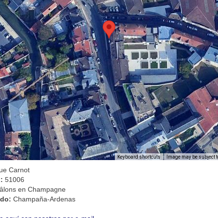
Image may be subject t
Keyboard shortcuts
rue Carnot
l:
51006
âlons en Champagne
ado:
Champaña-Ardenas