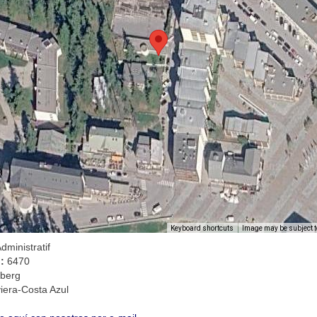
Image may be subject t
Keyboard shortcuts
dministratif
l:
6470
lberg
viera-Costa Azul