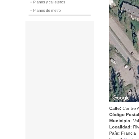
Planos y callejeros
Planos de metro
Calle:
Centre A
Código Posta
Municipio:
Va
Localidad:
Ri
País:
Francia