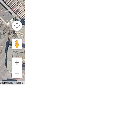
o copyright
Terms