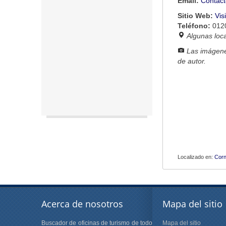
Email:
Contact
Sitio Web:
Vis
Teléfono:
012
Algunas loc
Las imágene
de autor.
Localizado en:
Corn
Acerca de nosotros
Mapa del sitio
Buscador de oficinas de turismo de todo
Mapa del sitio