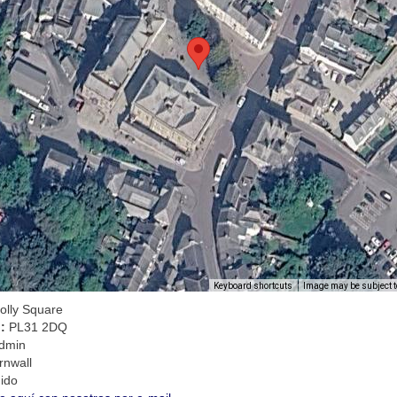
Image may be subject t
Keyboard shortcuts
olly Square
l:
PL31 2DQ
dmin
rnwall
ido