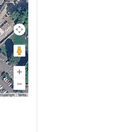
o copyright
Terms