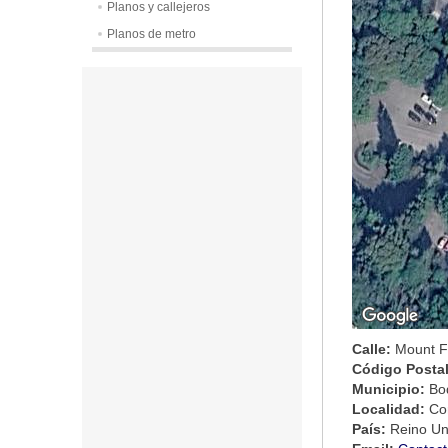
Planos y callejeros
Planos de metro
Calle:
Mount F
Código Posta
Municipio:
Bo
Localidad:
Co
País:
Reino Un