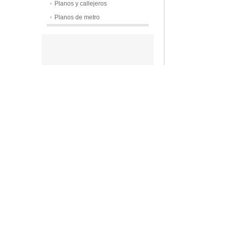
Planos y callejeros
Planos de metro
Calle:
Lovegad
Código Posta
Municipio:
Sl
Región o Est
País:
Dinamar