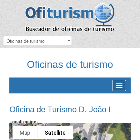
Oficinas de turismo
Toggle
navigation
Oficina de Turismo D. João I
Localizacion:
Map
Satellite