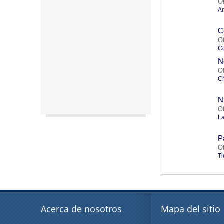
An
C
C
N
C
N
La
P
Ti
Acerca de nosotros
Mapa del sitio