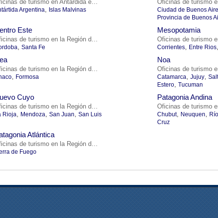
Oficinas de turismo en Antardida e Islas
,
tártida Argentina
Islas Malvinas
Ciudad de Buenos Air
Provincia de Buenos A
entro Este
Mesopotamia
Oficinas de turismo en la Región de Centro Este
,
,
ordoba
Santa Fe
Corrientes
Entre Rios
ea
Noa
Oficinas de turismo en la Región de Nea
,
,
,
haco
Formosa
Catamarca
Jujuy
Sal
,
Estero
Tucuman
uevo Cuyo
Patagonia Andina
Oficinas de turismo en la Región de Nuevo Cuyo
,
,
,
,
,
 Rioja
Mendoza
San Juan
San Luis
Chubut
Neuquen
Rí
Cruz
atagonia Atlántica
Oficinas de turismo en la Región de Patagonia Atlántica
erra de Fuego