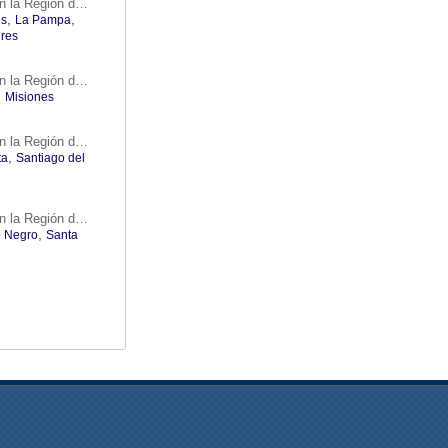
Oficinas de turismo en la Región de Centro
,
,
es
La Pampa
ires
Oficinas de turismo en la Región de Mesopotamia
,
Misiones
Oficinas de turismo en la Región de Noa
,
ta
Santiago del
Oficinas de turismo en la Región de Patagonia Andina
,
o Negro
Santa